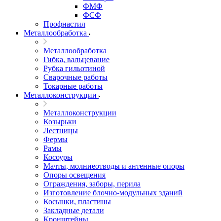
ФМФ
ФСФ
Профнастил
Металлообработка
Металлообработка
Гибка, вальцевание
Рубка гильотиной
Сварочные работы
Токарные работы
Металлоконструкции
Металлоконструкции
Козырьки
Лестницы
Фермы
Рамы
Косоуры
Мачты, молниеотводы и антенные опоры
Опоры освещения
Ограждения, заборы, перила
Изготовление блочно-модульных зданий
Косынки, пластины
Закладные детали
Кронштейны