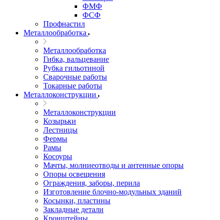
ФМФ
ФСФ
Профнастил
Металлообработка
Металлообработка
Гибка, вальцевание
Рубка гильотиной
Сварочные работы
Токарные работы
Металлоконструкции
Металлоконструкции
Козырьки
Лестницы
Фермы
Рамы
Косоуры
Мачты, молниеотводы и антенные опоры
Опоры освещения
Ограждения, заборы, перила
Изготовление блочно-модульных зданий
Косынки, пластины
Закладные детали
Кронштейны