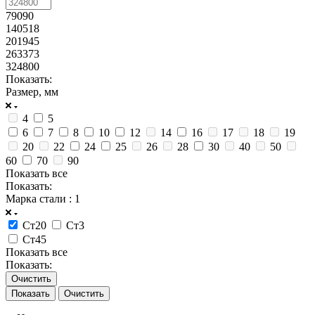
79090
140518
201945
263373
324800
Показать:
Размер, мм
4
5
6
7
8
10
12
14
16
17
18
19
20
22
24
25
26
28
30
40
50
60
70
90
Показать все
Показать:
Марка стали
: 1
Ст20
Ст3
Ст45
Показать все
Показать:
Очистить
Очистить