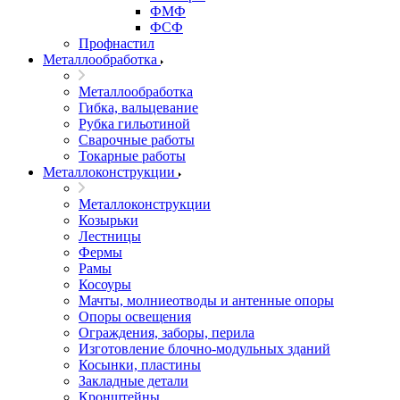
ФМФ
ФСФ
Профнастил
Металлообработка
Металлообработка
Гибка, вальцевание
Рубка гильотиной
Сварочные работы
Токарные работы
Металлоконструкции
Металлоконструкции
Козырьки
Лестницы
Фермы
Рамы
Косоуры
Мачты, молниеотводы и антенные опоры
Опоры освещения
Ограждения, заборы, перила
Изготовление блочно-модульных зданий
Косынки, пластины
Закладные детали
Кронштейны