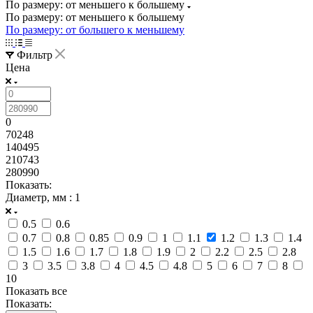
По размеру: от меньшего к большему
По размеру: от меньшего к большему
По размеру: от большего к меньшему
Фильтр
Цена
0
70248
140495
210743
280990
Показать:
Диаметр, мм
: 1
0.5
0.6
0.7
0.8
0.85
0.9
1
1.1
1.2
1.3
1.4
1.5
1.6
1.7
1.8
1.9
2
2.2
2.5
2.8
3
3.5
3.8
4
4.5
4.8
5
6
7
8
10
Показать все
Показать: