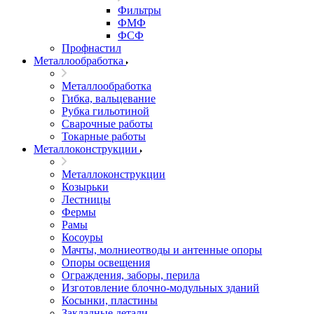
Фильтры
ФМФ
ФСФ
Профнастил
Металлообработка
Металлообработка
Гибка, вальцевание
Рубка гильотиной
Сварочные работы
Токарные работы
Металлоконструкции
Металлоконструкции
Козырьки
Лестницы
Фермы
Рамы
Косоуры
Мачты, молниеотводы и антенные опоры
Опоры освещения
Ограждения, заборы, перила
Изготовление блочно-модульных зданий
Косынки, пластины
Закладные детали