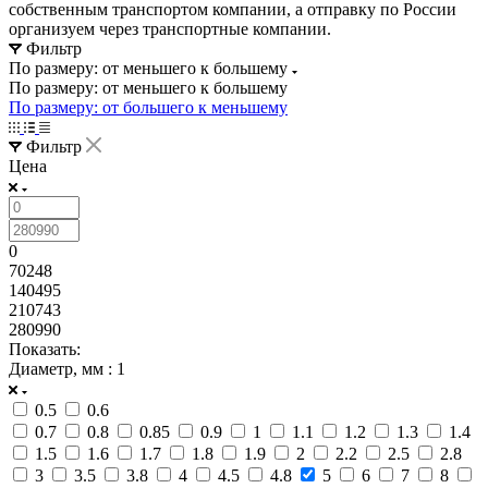
собственным транспортом компании, а отправку по России
организуем через транспортные компании.
Фильтр
По размеру: от меньшего к большему
По размеру: от меньшего к большему
По размеру: от большего к меньшему
Фильтр
Цена
0
70248
140495
210743
280990
Показать:
Диаметр, мм
: 1
0.5
0.6
0.7
0.8
0.85
0.9
1
1.1
1.2
1.3
1.4
1.5
1.6
1.7
1.8
1.9
2
2.2
2.5
2.8
3
3.5
3.8
4
4.5
4.8
5
6
7
8