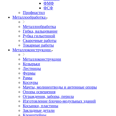
ФМФ
ФСФ
Профнастил
Металлообработка
Металлообработка
Гибка, вальцевание
Рубка гильотиной
Сварочные работы
Токарные работы
Металлоконструкции
Металлоконструкции
Козырьки
Лестницы
Фермы
Рамы
Косоуры
Мачты, молниеотводы и антенные опоры
Опоры освещения
Ограждения, заборы, перила
Изготовление блочно-модульных зданий
Косынки, пластины
Закладные детали
Кронштейны