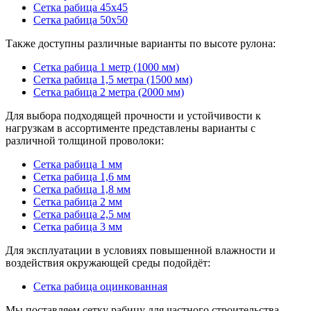
Сетка рабица 45x45
Сетка рабица 50x50
Также доступны различные варианты по высоте рулона:
Сетка рабица 1 метр (1000 мм)
Сетка рабица 1,5 метра (1500 мм)
Сетка рабица 2 метра (2000 мм)
Для выбора подходящей прочности и устойчивости к
нагрузкам в ассортименте представлены варианты с
различной толщиной проволоки:
Сетка рабица 1 мм
Сетка рабица 1,6 мм
Сетка рабица 1,8 мм
Сетка рабица 2 мм
Сетка рабица 2,5 мм
Сетка рабица 3 мм
Для эксплуатации в условиях повышенной влажности и
воздействия окружающей среды подойдёт:
Сетка рабица оцинкованная
Мы поставляем сетку рабицу для частного строительства,