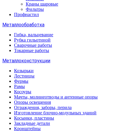
Краны шаровые
Фильтры
Профнастил
Металлообработка
Гибка, вальцевание
Рубка гильотиной
Сварочные работы
Токарные работы
Металлоконструкции
Козырьки
Лестницы
Фермы
Рамы
Косоуры
Мачты, молниеотводы и антенные опоры
Опоры освещения
Ограждения, заборы, перила
Изготовление блочно-модульных зданий
Косынки, пластины
Закладные детали
Кронштейны