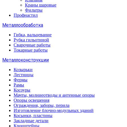
Краны шаровые
Фильтры
Профнастил
Металлообработка
Гибка, вальцевание
Рубка гильотиной
Сварочные работы
Токарные работы
Металлоконструкции
Козырьки
Лестницы
Фермы
Рамы
Косоуры
Мачты, молниеотводы и антенные опоры
Опоры освещения
Ограждения, заборы, перила
Изготовление блочно-модульных зданий
Косынки, пластины
Закладные детали
Кронштейны