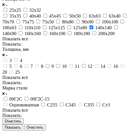
25x25
32x32
35x35
40x40
45x45
50x50
63x63
63х40
70x70
75x75
75х50
80x80
90x90
100x100
100х63
110x110
125x125
125х80
140x140
140х90
160x160
160х100
180x180
200x200
Показать все
Показать:
Толщина, мм
3
4
5
6
7
8
9
10
11
12
14
16
20
25
Показать все
Показать:
Марка стали
09Г2С
09Г2С-15
Оцинкованная
С255
С345
С355
Ст3
Показать все
Показать:
Очистить
Очистить