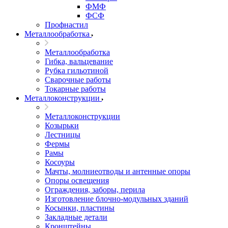
ФМФ
ФСФ
Профнастил
Металлообработка
Металлообработка
Гибка, вальцевание
Рубка гильотиной
Сварочные работы
Токарные работы
Металлоконструкции
Металлоконструкции
Козырьки
Лестницы
Фермы
Рамы
Косоуры
Мачты, молниеотводы и антенные опоры
Опоры освещения
Ограждения, заборы, перила
Изготовление блочно-модульных зданий
Косынки, пластины
Закладные детали
Кронштейны