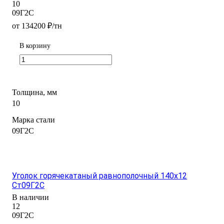
10
09Г2С
от 134200 ₽/тн
В корзину
Толщина, мм
10
Марка стали
09Г2С
Уголок горячекатаный равнополочный 140х12
Ст09Г2С
В наличии
12
09Г2С