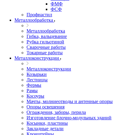
ФМФ
ФСФ
Профнастил
Металлообработка
Металлообработка
Гибка, вальцевание
Рубка гильотиной
Сварочные работы
Токарные работы
Металлоконструкции
Металлоконструкции
Козырьки
Лестницы
Фермы
Рамы
Косоуры
Мачты, молниеотводы и антенные опоры
Опоры освещения
Ограждения, заборы, перила
Изготовление блочно-модульных зданий
Косынки, пластины
Закладные детали
Кронштейны