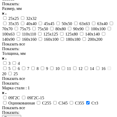
Показать:
Размер, мм
25x25
32x32
35x35
40x40
45x45
50x50
63x63
63х40
70x70
75x75
75х50
80x80
90x90
100x100
100х63
110x110
125x125
125х80
140x140
140х90
160x160
160х100
180x180
200x200
Показать все
Показать:
Толщина, мм
3
4
5
6
7
8
9
10
11
12
14
16
20
25
Показать все
Показать:
Марка стали
: 1
09Г2С
09Г2С-15
Оцинкованная
С255
С345
С355
Ст3
Показать все
Показать: