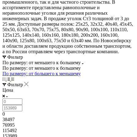
промышленного, так и для частного строительства. В
ассортименте представлены равнополочные и
неравнополочные уголки для решения различных
инженерных задач. В продаже уголок Ст3 толщиной от 3 до
25 мм. Доступные размеры полок: 25х25, 32х32, 40х40, 45х45,
50х50, 63х63, 70х70, 75х75, 80х80, 90х90, 100х100, 110х110,
125х125, 140х140, 160х160, 180х180, 200х200, 160х100,
140х90, 125х80, 100х63, 75х50 и 63х40 мм. По Новосибирску
и области доставляем продукцию собственным транспортом,
а по России отправляем через транспортные компании.
Фильтр
По размеру: от меньшего к большему
По размеру: от меньшего к большему
По размеру: от большего к меньшему
Фильтр
Цена
0
38497
76995
115492
153989