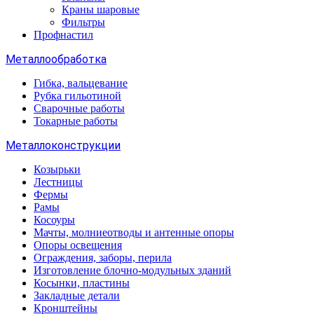
Краны шаровые
Фильтры
Профнастил
Металлообработка
Гибка, вальцевание
Рубка гильотиной
Сварочные работы
Токарные работы
Металлоконструкции
Козырьки
Лестницы
Фермы
Рамы
Косоуры
Мачты, молниеотводы и антенные опоры
Опоры освещения
Ограждения, заборы, перила
Изготовление блочно-модульных зданий
Косынки, пластины
Закладные детали
Кронштейны