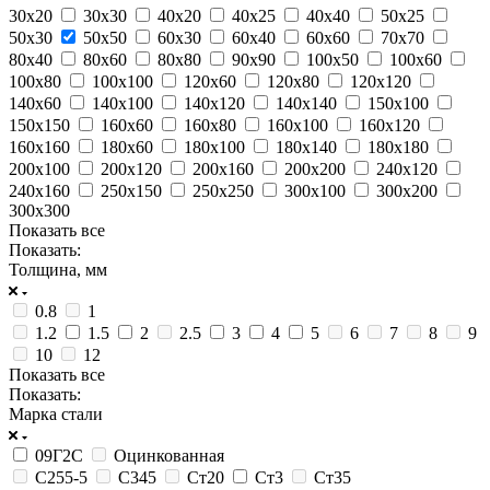
30х20
30х30
40х20
40х25
40х40
50х25
50х30
50х50
60х30
60х40
60х60
70х70
80х40
80х60
80х80
90х90
100х50
100х60
100х80
100х100
120х60
120х80
120х120
140х60
140х100
140х120
140х140
150х100
150х150
160х60
160х80
160х100
160х120
160х160
180х60
180х100
180х140
180х180
200х100
200х120
200х160
200х200
240х120
240х160
250х150
250х250
300х100
300х200
300х300
Показать все
Показать:
Толщина, мм
0.8
1
1.2
1.5
2
2.5
3
4
5
6
7
8
9
10
12
Показать все
Показать:
Марка стали
09Г2С
Оцинкованная
С255-5
С345
Ст20
Ст3
Ст35