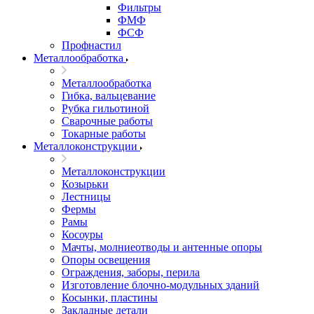
Фильтры
ФМФ
ФСФ
Профнастил
Металлообработка
Металлообработка
Гибка, вальцевание
Рубка гильотиной
Сварочные работы
Токарные работы
Металлоконструкции
Металлоконструкции
Козырьки
Лестницы
Фермы
Рамы
Косоуры
Мачты, молниеотводы и антенные опоры
Опоры освещения
Ограждения, заборы, перила
Изготовление блочно-модульных зданий
Косынки, пластины
Закладные детали