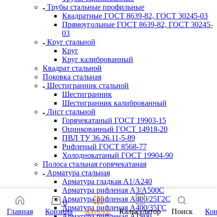
Трубы стальные профильные
Квадратные ГОСТ 8639-82, ГОСТ 30245-03
Прямоугольные ГОСТ 8639-82, ГОСТ 30245-
03
Круг стальной
Круг
Круг калиброванный
Квадрат стальной
Поковка стальная
Шестигранник стальной
Шестигранник
Шестигранник калиброванный
Лист стальной
Горячекатаный ГОСТ 19903-15
Оцинкованный ГОСТ 14918-20
ПВЛ ТУ 36.26.11-5-89
Рифленый ГОСТ 8568-77
Холоднокатаный ГОСТ 19904-90
Полоса стальная горячекатаная
Арматура стальная
Арматура гладкая А1/А240
Арматура рифленая А3/А500С
Арматура рифленая А400/25Г2С
0
Арматура рифленая А400/35ГС
Главная
Корзина
Каталог
Калькулятор
Поиск
Ко
Арматура рифленая АТ800