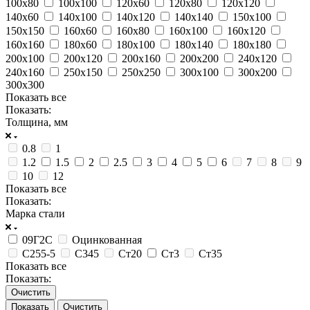
100х80
100х100
120х60
120х80
120х120
140х60
140х100
140х120
140х140
150х100
150х150
160х60
160х80
160х100
160х120
160х160
180х60
180х100
180х140
180х180
200х100
200х120
200х160
200х200
240х120
240х160
250х150
250х250
300х100
300х200
300х300
Показать все
Показать:
Толщина, мм
0.8
1
1.2
1.5
2
2.5
3
4
5
6
7
8
9
10
12
Показать все
Показать:
Марка стали
09Г2С
Оцинкованная
С255-5
С345
Ст20
Ст3
Ст35
Показать все
Показать:
Очистить
Очистить