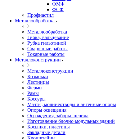
ФМФ
ФСФ
Профнастил
Металлообработка
Металлообработка
Гибка, вальцевание
Рубка гильотиной
Сварочные работы
Токарные работы
Металлоконструкции
Металлоконструкции
Козырьки
Лестницы
Фермы
Рамы
Косоуры
Мачты, молниеотводы и антенные опоры
Опоры освещения
Ограждения, заборы, перила
Изготовление блочно-модульных зданий
Косынки, пластины
Закладные детали
Кронштейны