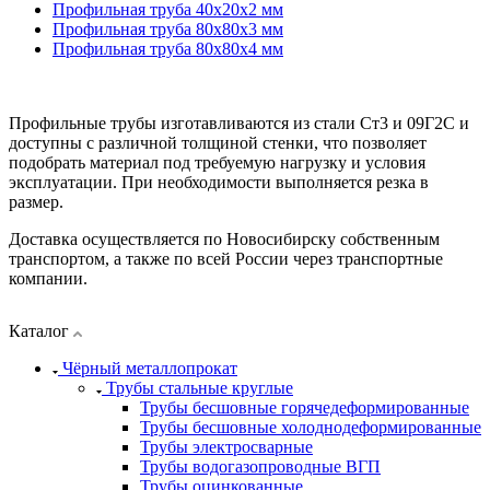
Профильная труба 40х20х2 мм
Профильная труба 80х80х3 мм
Профильная труба 80х80х4 мм
Профильные трубы изготавливаются из стали Ст3 и 09Г2С и
доступны с различной толщиной стенки, что позволяет
подобрать материал под требуемую нагрузку и условия
эксплуатации. При необходимости выполняется резка в
размер.
Доставка осуществляется по Новосибирску собственным
транспортом, а также по всей России через транспортные
компании.
Каталог
Чёрный металлопрокат
Трубы стальные круглые
Трубы бесшовные горячедеформированные
Трубы бесшовные холоднодеформированные
Трубы электросварные
Трубы водогазопроводные ВГП
Трубы оцинкованные