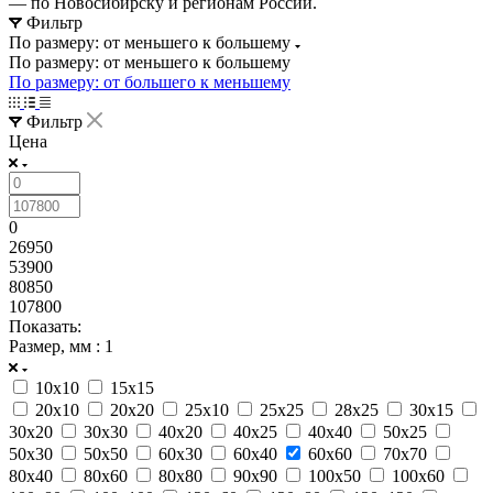
— по Новосибирску и регионам России.
Фильтр
По размеру: от меньшего к большему
По размеру: от меньшего к большему
По размеру: от большего к меньшему
Фильтр
Цена
0
26950
53900
80850
107800
Показать:
Размер, мм
: 1
10х10
15х15
20х10
20х20
25х10
25х25
28х25
30х15
30х20
30х30
40х20
40х25
40х40
50х25
50х30
50х50
60х30
60х40
60х60
70х70
80х40
80х60
80х80
90х90
100х50
100х60