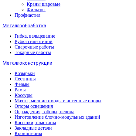
Краны шаровые
Фильтры
Профнастил
Металлообработка
Гибка, вальцевание
Рубка гильотиной
Сварочные работы
Токарные работы
Металлоконструкции
Козырьки
Лестницы
Фермы
Рамы
Косоуры
Мачты, молниеотводы и антенные опоры
Опоры освещения
Ограждения, заборы, перила
Изготовление блочно-модульных зданий
Косынки, пластины
Закладные детали
Кронштейны