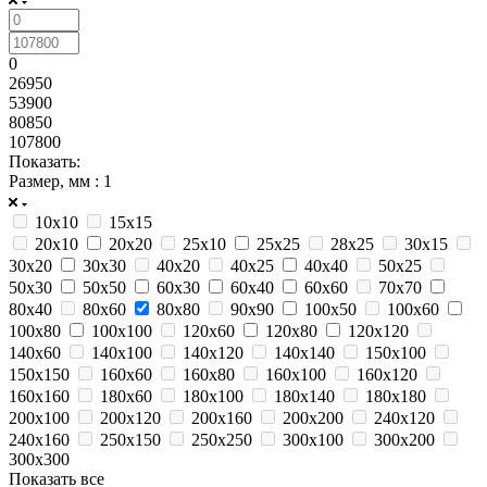
0
26950
53900
80850
107800
Показать:
Размер, мм
: 1
10х10
15х15
20х10
20х20
25х10
25х25
28х25
30х15
30х20
30х30
40х20
40х25
40х40
50х25
50х30
50х50
60х30
60х40
60х60
70х70
80х40
80х60
80х80
90х90
100х50
100х60
100х80
100х100
120х60
120х80
120х120
140х60
140х100
140х120
140х140
150х100
150х150
160х60
160х80
160х100
160х120
160х160
180х60
180х100
180х140
180х180
200х100
200х120
200х160
200х200
240х120
240х160
250х150
250х250
300х100
300х200
300х300
Показать все