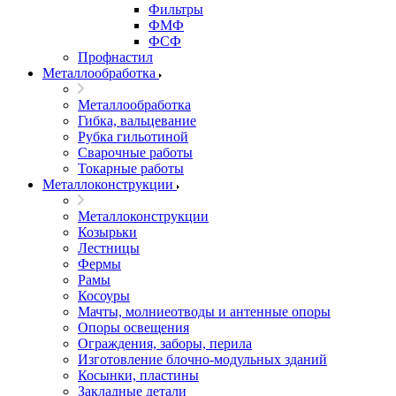
Фильтры
ФМФ
ФСФ
Профнастил
Металлообработка
Металлообработка
Гибка, вальцевание
Рубка гильотиной
Сварочные работы
Токарные работы
Металлоконструкции
Металлоконструкции
Козырьки
Лестницы
Фермы
Рамы
Косоуры
Мачты, молниеотводы и антенные опоры
Опоры освещения
Ограждения, заборы, перила
Изготовление блочно-модульных зданий
Косынки, пластины
Закладные детали