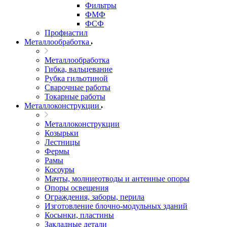
Фильтры
ФМФ
ФСФ
Профнастил
Металлообработка
Металлообработка
Гибка, вальцевание
Рубка гильотиной
Сварочные работы
Токарные работы
Металлоконструкции
Металлоконструкции
Козырьки
Лестницы
Фермы
Рамы
Косоуры
Мачты, молниеотводы и антенные опоры
Опоры освещения
Ограждения, заборы, перила
Изготовление блочно-модульных зданий
Косынки, пластины
Закладные детали