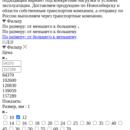
подходящий вариант под конкретные нагрузки и условия
эксплуатации. Доставляем продукцию по Новосибирску и
области собственным транспортом компании, а отправку по
России выполняем через транспортные компании.
Фильтр
По размеру: от меньшего к большему
По размеру: от меньшего к большему
По размеру: от большего к меньшему
Фильтр
Цена
84370
102600
120830
139059
157289
Показать:
Размер, мм
: 1
10
12
14
16
18
20
24
25
30
35
40
45
36
50
55
60
70