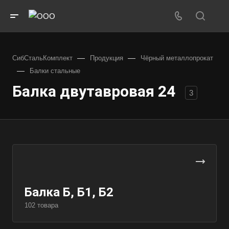
—
—
СибСтальКомплект
Продукция
Чёрный металлопрокат
—
Балки стальные
Балка двутавровая 24
3
Балка Б, Б1, Б2
102 товара