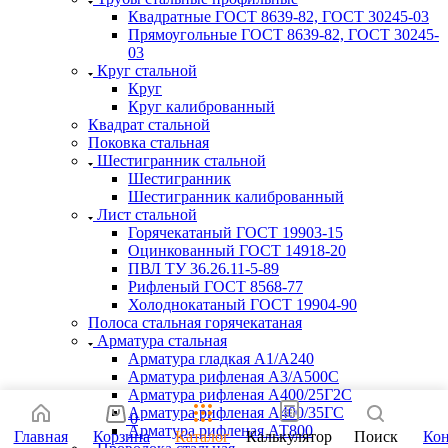
Квадратные ГОСТ 8639-82, ГОСТ 30245-03
Прямоугольные ГОСТ 8639-82, ГОСТ 30245-
03
Круг стальной
Круг
Круг калиброванный
Квадрат стальной
Поковка стальная
Шестигранник стальной
Шестигранник
Шестигранник калиброванный
Лист стальной
Горячекатаный ГОСТ 19903-15
Оцинкованный ГОСТ 14918-20
ПВЛ ТУ 36.26.11-5-89
Рифленый ГОСТ 8568-77
Холоднокатаный ГОСТ 19904-90
Полоса стальная горячекатаная
Арматура стальная
Арматура гладкая А1/А240
Арматура рифленая А3/А500С
Арматура рифленая А400/25Г2С
Арматура рифленая А400/35ГС
0
Арматура рифленая АТ800
Главная
Корзина
Каталог
Калькулятор
Поиск
Ко