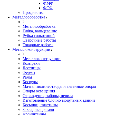
ФМФ
ФСФ
Профнастил
Металлообработка
Металлообработка
Гибка, вальцевание
Рубка гильотиной
Сварочные работы
Токарные работы
Металлоконструкции
Металлоконструкции
Козырьки
Лестницы
Фермы
Рамы
Косоуры
Мачты, молниеотводы и антенные опоры
Опоры освещения
Ограждения, заборы, перила
Изготовление блочно-модульных зданий
Косынки, пластины
Закладные детали
Кронштейны