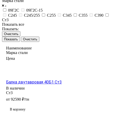
Марка стали
09Г2С
09Г2С-15
С245
С245/255
С255
С345
С355
С390
Ст3
Показать все
Показать:
Очистить
Очистить
Наименование
Марка стали
Цена
Балка двутавровая 40Б1 Ст3
В наличии
Ст3
от 92590 ₽/тн
В корзину