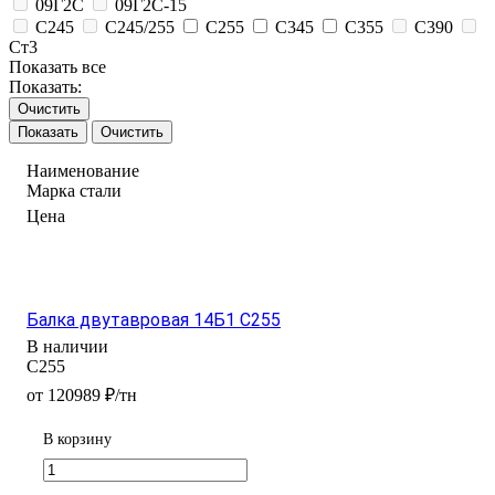
09Г2С
09Г2С-15
С245
С245/255
С255
С345
С355
С390
Ст3
Показать все
Показать:
Очистить
Очистить
Наименование
Марка стали
Цена
Балка двутавровая 14Б1 С255
В наличии
С255
от 120989 ₽/тн
В корзину