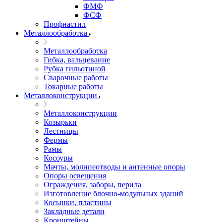
ФМФ
ФСФ
Профнастил
Металлообработка
Металлообработка
Гибка, вальцевание
Рубка гильотиной
Сварочные работы
Токарные работы
Металлоконструкции
Металлоконструкции
Козырьки
Лестницы
Фермы
Рамы
Косоуры
Мачты, молниеотводы и антенные опоры
Опоры освещения
Ограждения, заборы, перила
Изготовление блочно-модульных зданий
Косынки, пластины
Закладные детали
Кронштейны