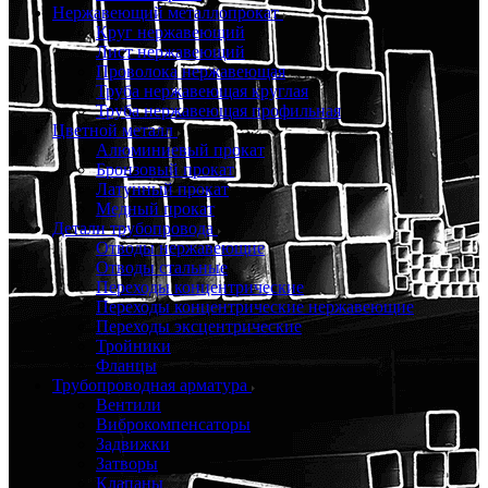
Нержавеющий металлопрокат
Круг нержавеющий
Лист нержавеющий
Проволока нержавеющая
Труба нержавеющая круглая
Труба нержавеющая профильная
Цветной металл
Алюминиевый прокат
Бронзовый прокат
Латунный прокат
Медный прокат
Детали трубопровода
Отводы нержавеющие
Отводы стальные
Переходы концентрические
Переходы концентрические нержавеющие
Переходы эксцентрические
Тройники
Фланцы
Трубопроводная арматура
Вентили
Виброкомпенсаторы
Задвижки
Затворы
Клапаны