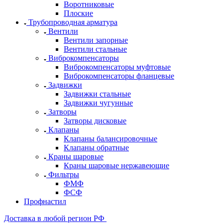
Воротниковые
Плоские
Трубопроводная арматура
Вентили
Вентили запорные
Вентили стальные
Виброкомпенсаторы
Виброкомпенсаторы муфтовые
Виброкомпенсаторы фланцевые
Задвижки
Задвижки стальные
Задвижки чугунные
Затворы
Затворы дисковые
Клапаны
Клапаны балансировочные
Клапаны обратные
Краны шаровые
Краны шаровые нержавеющие
Фильтры
ФМФ
ФСФ
Профнастил
Доставка в любой регион РФ