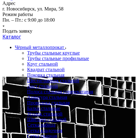
Адрес
г. Новосибирск, ул. Мира, 58
Режим работы
Пн. – Пт.: с 9:00 до 18:00
Подать заявку
Каталог
Чёрный металлопрокат
Трубы стальные круглые
Трубы стальные профильные
Круг стальной
Квадрат стальной
Поковка стальная
Шестигранник стальной
Лист стальной
Полоса стальная горячекатаная
Арматура стальная
Проволока стальная
Балки стальные
Уголок стальной
Швеллер стальной
Сетка рабица
Сетка кладочная
Сетка сварная