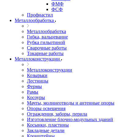
ФМФ
ФСФ
Профнастил
Металлообработка
Металлообработка
Гибка, вальцевание
Рубка гильотиной
Сварочные работы
Токарные работы
Металлоконструкции
Металлоконструкции
Козырьки
Лестницы
Фермы
Рамы
Косоуры
Мачты, молниеотводы и антенные опоры
Опоры освещения
Ограждения, заборы, перила
Изготовление блочно-модульных зданий
Косынки, пластины
Закладные детали
Кронштейны