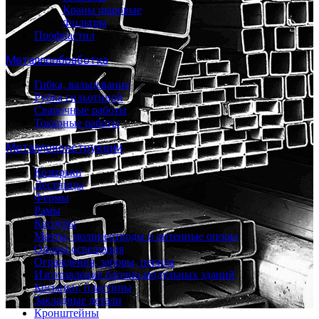
Краны шаровые
Фильтры
Профнастил
Металлообработка
Гибка, вальцевание
Рубка гильотиной
Сварочные работы
Токарные работы
Металлоконструкции
Козырьки
Лестницы
Фермы
Рамы
Косоуры
Мачты, молниеотводы и антенные опоры
Опоры освещения
Ограждения, заборы, перила
Изготовление блочно-модульных зданий
Косынки, пластины
Закладные детали
Кронштейны