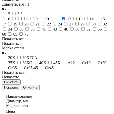
Диаметр, мм
: 1
5
5.5
6
7
8
9
10
11
12
13
14
15
17
19
20
21
22
24
27
29
30
32
34
36
38
41
43
46
50
52
55
60
65
75
Показать все
Показать:
Марка стали
20Х
30ХГСА
35Х
38ХС
40Х
45Х
А12
Ст10
Ст20
Ст35
Ст35-45
Ст45
Показать все
Показать:
Очистить
Очистить
Наименование
Диаметр, мм
Марка стали
Цена