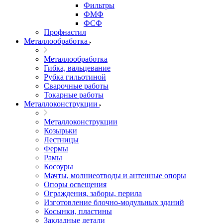
Фильтры
ФМФ
ФСФ
Профнастил
Металлообработка
Металлообработка
Гибка, вальцевание
Рубка гильотиной
Сварочные работы
Токарные работы
Металлоконструкции
Металлоконструкции
Козырьки
Лестницы
Фермы
Рамы
Косоуры
Мачты, молниеотводы и антенные опоры
Опоры освещения
Ограждения, заборы, перила
Изготовление блочно-модульных зданий
Косынки, пластины
Закладные детали