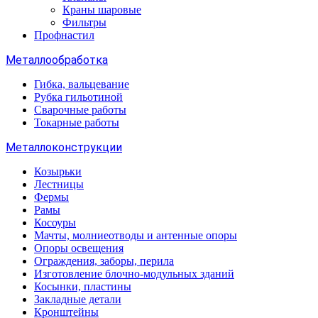
Краны шаровые
Фильтры
Профнастил
Металлообработка
Гибка, вальцевание
Рубка гильотиной
Сварочные работы
Токарные работы
Металлоконструкции
Козырьки
Лестницы
Фермы
Рамы
Косоуры
Мачты, молниеотводы и антенные опоры
Опоры освещения
Ограждения, заборы, перила
Изготовление блочно-модульных зданий
Косынки, пластины
Закладные детали
Кронштейны