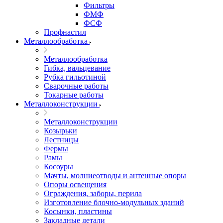
Фильтры
ФМФ
ФСФ
Профнастил
Металлообработка
Металлообработка
Гибка, вальцевание
Рубка гильотиной
Сварочные работы
Токарные работы
Металлоконструкции
Металлоконструкции
Козырьки
Лестницы
Фермы
Рамы
Косоуры
Мачты, молниеотводы и антенные опоры
Опоры освещения
Ограждения, заборы, перила
Изготовление блочно-модульных зданий
Косынки, пластины
Закладные детали