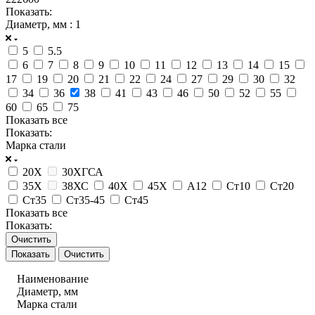
Показать:
Диаметр, мм
: 1
5
5.5
6
7
8
9
10
11
12
13
14
15
17
19
20
21
22
24
27
29
30
32
34
36
38
41
43
46
50
52
55
60
65
75
Показать все
Показать:
Марка стали
20Х
30ХГСА
35Х
38ХС
40Х
45Х
А12
Ст10
Ст20
Ст35
Ст35-45
Ст45
Показать все
Показать:
Очистить
Очистить
Наименование
Диаметр, мм
Марка стали