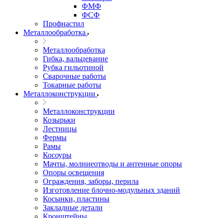
ФМФ
ФСФ
Профнастил
Металлообработка
Металлообработка
Гибка, вальцевание
Рубка гильотиной
Сварочные работы
Токарные работы
Металлоконструкции
Металлоконструкции
Козырьки
Лестницы
Фермы
Рамы
Косоуры
Мачты, молниеотводы и антенные опоры
Опоры освещения
Ограждения, заборы, перила
Изготовление блочно-модульных зданий
Косынки, пластины
Закладные детали
Кронштейны