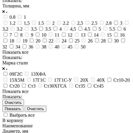
Показать:
Толщина, мм
0.8
1
1.2
1,5
1.5
2
2.2
2,5
2.5
2.8
3
3,2
3.2
3,5
3.5
4
4,5
4.5
5
5.5
6
7
8
9
10
11
12
13
14
15
16
18
19
20
22
24
25
26
28
30
32
34
36
38
40
45
50
Показать все
Показать:
Марка стали
09Г2С
13ХФА
15Х5М
17Г1С
17Г1С-У
20Х
40Х
Ст10-20
Ст20
Ст3
Ст30ХГСА
Ст35
Ст45
Показать все
Показать:
Очистить
Очистить
Выбрать все
В корзину
Наименование
Диаметр, мм