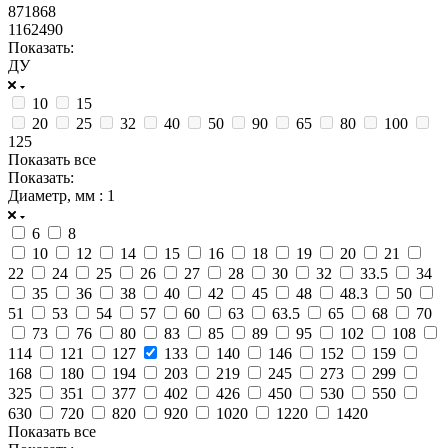
871868
1162490
Показать:
ДУ
10
15
20
25
32
40
50
90
65
80
100
125
Показать все
Показать:
Диаметр, мм
: 1
6
8
10
12
14
15
16
18
19
20
21
22
24
25
26
27
28
30
32
33.5
34
35
36
38
40
42
45
48
48.3
50
51
53
54
57
60
63
63.5
65
68
70
73
76
80
83
85
89
95
102
108
114
121
127
133
140
146
152
159
168
180
194
203
219
245
273
299
325
351
377
402
426
450
530
550
630
720
820
920
1020
1220
1420
Показать все