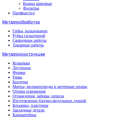
Краны шаровые
Фильтры
Профнастил
Металлообработка
Гибка, вальцевание
Рубка гильотиной
Сварочные работы
Токарные работы
Металлоконструкции
Козырьки
Лестницы
Фермы
Рамы
Косоуры
Мачты, молниеотводы и антенные опоры
Опоры освещения
Ограждения, заборы, перила
Изготовление блочно-модульных зданий
Косынки, пластины
Закладные детали
Кронштейны