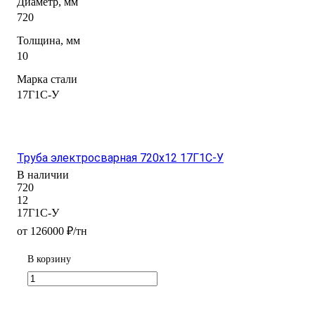
Диаметр, мм
720
Толщина, мм
10
Марка стали
17Г1С-У
Труба электросварная 720х12 17Г1С-У
В наличии
720
12
17Г1С-У
от 126000 ₽/тн
В корзину