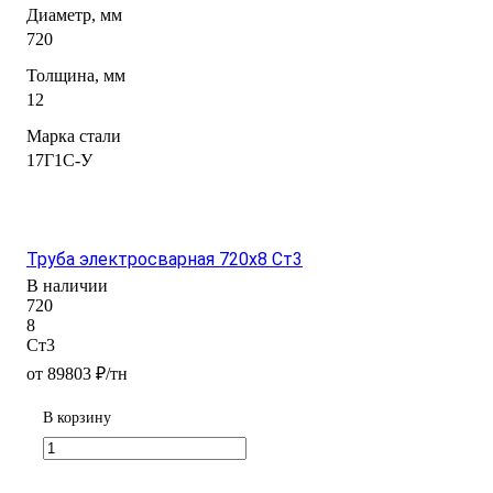
Диаметр, мм
720
Толщина, мм
12
Марка стали
17Г1С-У
Труба электросварная 720х8 Ст3
В наличии
720
8
Ст3
от 89803 ₽/тн
В корзину