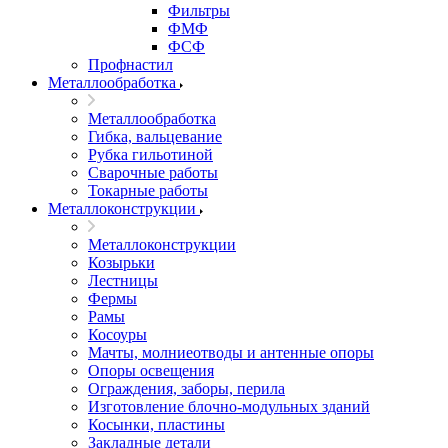
Фильтры
ФМФ
ФСФ
Профнастил
Металлообработка
Металлообработка
Гибка, вальцевание
Рубка гильотиной
Сварочные работы
Токарные работы
Металлоконструкции
Металлоконструкции
Козырьки
Лестницы
Фермы
Рамы
Косоуры
Мачты, молниеотводы и антенные опоры
Опоры освещения
Ограждения, заборы, перила
Изготовление блочно-модульных зданий
Косынки, пластины
Закладные детали