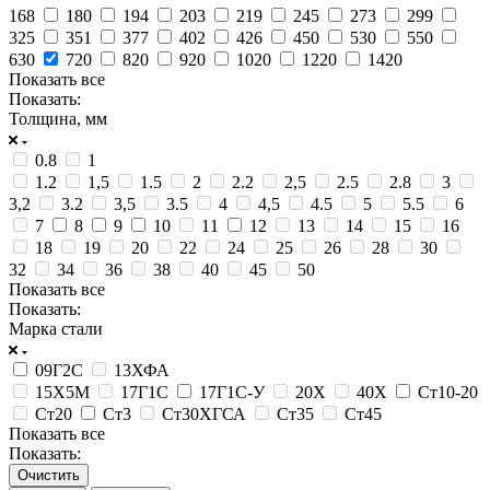
168
180
194
203
219
245
273
299
325
351
377
402
426
450
530
550
630
720
820
920
1020
1220
1420
Показать все
Показать:
Толщина, мм
0.8
1
1.2
1,5
1.5
2
2.2
2,5
2.5
2.8
3
3,2
3.2
3,5
3.5
4
4,5
4.5
5
5.5
6
7
8
9
10
11
12
13
14
15
16
18
19
20
22
24
25
26
28
30
32
34
36
38
40
45
50
Показать все
Показать:
Марка стали
09Г2С
13ХФА
15Х5М
17Г1С
17Г1С-У
20Х
40Х
Ст10-20
Ст20
Ст3
Ст30ХГСА
Ст35
Ст45
Показать все
Показать:
Очистить