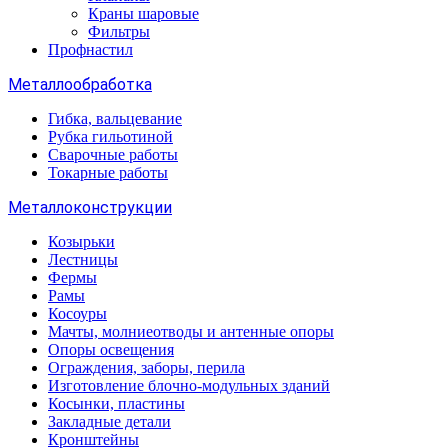
Краны шаровые
Фильтры
Профнастил
Металлообработка
Гибка, вальцевание
Рубка гильотиной
Сварочные работы
Токарные работы
Металлоконструкции
Козырьки
Лестницы
Фермы
Рамы
Косоуры
Мачты, молниеотводы и антенные опоры
Опоры освещения
Ограждения, заборы, перила
Изготовление блочно-модульных зданий
Косынки, пластины
Закладные детали
Кронштейны