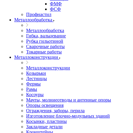
ФМФ
ФСФ
Профнастил
Металлообработка
Металлообработка
Гибка, вальцевание
Рубка гильотиной
Сварочные работы
Токарные работы
Металлоконструкции
Металлоконструкции
Козырьки
Лестницы
Фермы
Рамы
Косоуры
Мачты, молниеотводы и антенные опоры
Опоры освещения
Ограждения, заборы, перила
Изготовление блочно-модульных зданий
Косынки, пластины
Закладные детали
Кронштейны