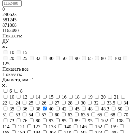
0
290623
581245
871868
1162490
Показать:
ДУ
10
15
20
25
32
40
50
90
65
80
100
125
Показать все
Показать:
Диаметр, мм
: 1
6
8
10
12
14
15
16
18
19
20
21
22
24
25
26
27
28
30
32
33.5
34
35
36
38
40
42
45
48
48.3
50
51
53
54
57
60
63
63.5
65
68
70
73
76
80
83
85
89
95
102
108
114
121
127
133
140
146
152
159
168
180
194
203
219
245
273
299