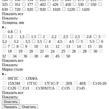
325
351
377
402
426
450
530
550
630
720
820
920
1020
1220
1420
Показать все
Показать:
Толщина, мм
0.8
1
1.2
1,5
1.5
2
2.2
2,5
2.5
2.8
3
3,2
3.2
3,5
3.5
4
4,5
4.5
5
5.5
6
7
8
9
10
11
12
13
14
15
16
18
19
20
22
24
25
26
28
30
32
34
36
38
40
45
50
Показать все
Показать:
Марка стали
09Г2С
13ХФА
15Х5М
17Г1С
17Г1С-У
20Х
40Х
Ст10-20
Ст20
Ст3
Ст30ХГСА
Ст35
Ст45
Показать все
Показать:
Очистить
Очистить