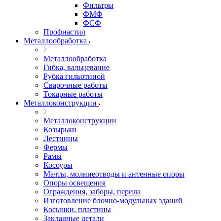
Фильтры
ФМФ
ФСФ
Профнастил
Металлообработка
Металлообработка
Гибка, вальцевание
Рубка гильотиной
Сварочные работы
Токарные работы
Металлоконструкции
Металлоконструкции
Козырьки
Лестницы
Фермы
Рамы
Косоуры
Мачты, молниеотводы и антенные опоры
Опоры освещения
Ограждения, заборы, перила
Изготовление блочно-модульных зданий
Косынки, пластины
Закладные детали