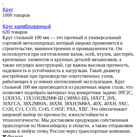
Круг
1099 товаров
Круг калиброванный
620 товаров
Круг стальной 100 мм — это прочный и универсальный
сортовой металлопрокат, который широко применяется в
строительстве, машиностроении и промышленности. Он
используется при изготовлении валов, осей, втулок, шестерён,
крепежных элементов и крупных деталей механизмов, а
также несущих конструкций, где важны высокая прочность,
надежность и устойчивость к нагрузкам. Такой диаметр
востребован при производстве ответственных узлов,
работающих в условиях интенсивной эксплуатации. Круг
стальной 100 мм производится из различных марок стали, что
позволяет подобрать материал под конкретные задачи: 09Г2С,
12ХН3А, 13Х11Н2В2МФ-Ш (ЭИ961-Ш), 18ХГТ, 20Х,
30ХГСА, 38Х2МЮА, 38ХМ, 38ХН3МФА, 40Х, 40ХН, 9ХС,
Ст20, Ст3, Ст35, Ст45, Ст65Г, У8А, ХВГ. Это обеспечивает
широкий выбор по прочности, износостойкости и
технологичности. Мы доставляем продукцию собственным
транспортом по Новосибирску и области, а также отправляем
заказы в любую точку России через транспортные компании.
Фильтр