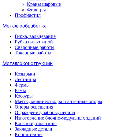
Краны шаровые
Фильтры
Профнастил
Металлообработка
Гибка, вальцевание
Рубка гильотиной
Сварочные работы
Токарные работы
Металлоконструкции
Козырьки
Лестницы
Фермы
Рамы
Косоуры
Мачты, молниеотводы и антенные опоры
Опоры освещения
Ограждения, заборы, перила
Изготовление блочно-модульных зданий
Косынки, пластины
Закладные детали
Кронштейны