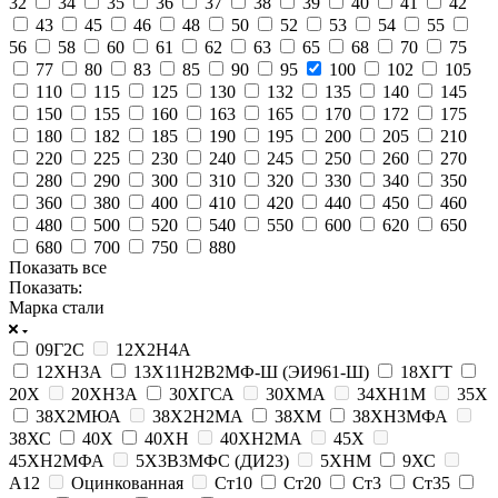
32
34
35
36
37
38
39
40
41
42
43
45
46
48
50
52
53
54
55
56
58
60
61
62
63
65
68
70
75
77
80
83
85
90
95
100
102
105
110
115
125
130
132
135
140
145
150
155
160
163
165
170
172
175
180
182
185
190
195
200
205
210
220
225
230
240
245
250
260
270
280
290
300
310
320
330
340
350
360
380
400
410
420
440
450
460
480
500
520
540
550
600
620
650
680
700
750
880
Показать все
Показать:
Марка стали
09Г2С
12Х2Н4А
12ХН3А
13Х11Н2В2МФ-Ш (ЭИ961-Ш)
18ХГТ
20Х
20ХН3А
30ХГСА
30ХМА
34ХН1М
35Х
38Х2МЮА
38Х2Н2МА
38ХМ
38ХН3МФА
38ХС
40Х
40ХН
40ХН2МА
45Х
45ХН2МФА
5Х3В3МФС (ДИ23)
5ХНМ
9ХС
А12
Оцинкованная
Ст10
Ст20
Ст3
Ст35