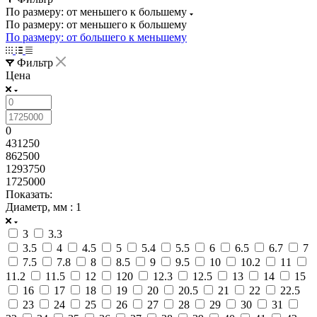
По размеру: от меньшего к большему
По размеру: от меньшего к большему
По размеру: от большего к меньшему
Фильтр
Цена
0
431250
862500
1293750
1725000
Показать:
Диаметр, мм
: 1
3
3.3
3.5
4
4.5
5
5.4
5.5
6
6.5
6.7
7
7.5
7.8
8
8.5
9
9.5
10
10.2
11
11.2
11.5
12
120
12.3
12.5
13
14
15
16
17
18
19
20
20.5
21
22
22.5
23
24
25
26
27
28
29
30
31