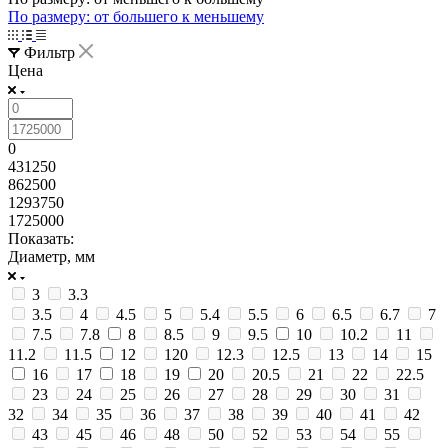
По размеру: от большего к меньшему
Фильтр
Цена
0
431250
862500
1293750
1725000
Показать:
Диаметр, мм
3
3.3
3.5
4
4.5
5
5.4
5.5
6
6.5
6.7
7
7.5
7.8
8
8.5
9
9.5
10
10.2
11
11.2
11.5
12
120
12.3
12.5
13
14
15
16
17
18
19
20
20.5
21
22
22.5
23
24
25
26
27
28
29
30
31
32
34
35
36
37
38
39
40
41
42
43
45
46
48
50
52
53
54
55