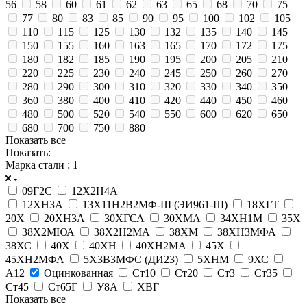
56
58
60
61
62
63
65
68
70
75
77
80
83
85
90
95
100
102
105
110
115
125
130
132
135
140
145
150
155
160
163
165
170
172
175
180
182
185
190
195
200
205
210
220
225
230
240
245
250
260
270
280
290
300
310
320
330
340
350
360
380
400
410
420
440
450
460
480
500
520
540
550
600
620
650
680
700
750
880
Показать все
Показать:
Марка стали
: 1
09Г2С
12Х2Н4А
12ХН3А
13Х11Н2В2МФ-Ш (ЭИ961-Ш)
18ХГТ
20Х
20ХН3А
30ХГСА
30ХМА
34ХН1М
35Х
38Х2МЮА
38Х2Н2МА
38ХМ
38ХН3МФА
38ХС
40Х
40ХН
40ХН2МА
45Х
45ХН2МФА
5Х3В3МФС (ДИ23)
5ХНМ
9ХС
А12
Оцинкованная
Ст10
Ст20
Ст3
Ст35
Ст45
Ст65Г
У8А
ХВГ
Показать все