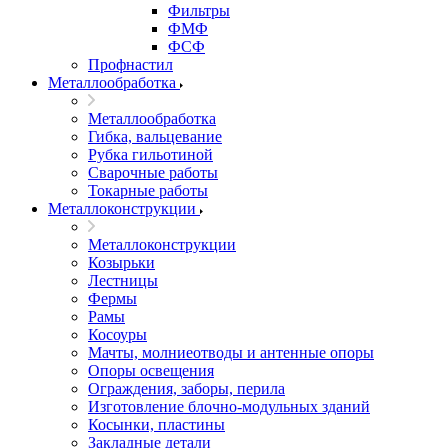
Фильтры
ФМФ
ФСФ
Профнастил
Металлообработка
Металлообработка
Гибка, вальцевание
Рубка гильотиной
Сварочные работы
Токарные работы
Металлоконструкции
Металлоконструкции
Козырьки
Лестницы
Фермы
Рамы
Косоуры
Мачты, молниеотводы и антенные опоры
Опоры освещения
Ограждения, заборы, перила
Изготовление блочно-модульных зданий
Косынки, пластины
Закладные детали